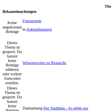
Th
Bekanntmachungen
Forenregeln
Keine
ungelesenen
in
Ankündigungen
Beiträge
Dieses
Thema ist
gesperrt. Du
kannst
keine
Wissenswertes zu Renascân
Beiträge
editieren
oder weitere
Antworten
erstellen.
Dieses
Thema ist
gesperrt. Du
kannst
keine
Dateianhang
Der Stadtplan - So siehts aus
Beiträge