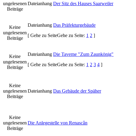
ungelesenen
Dateianhang
Der Sitz des Hauses Saarweiler
Beiträge
Dateianhang
Das Präfekturgebäude
Keine
ungelesenen
[
Gehe zu Seite
Gehe zu Seite:
1
2
]
Beiträge
Dateianhang
Die Taverne "Zum Zaunkönig"
Keine
ungelesenen
[
Gehe zu Seite
Gehe zu Seite:
1
2
3
4
]
Beiträge
Keine
ungelesenen
Dateianhang
Das Gebäude der Späher
Beiträge
Keine
ungelesenen
Die Anlegestelle von Renascân
Beiträge