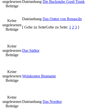
ungelesenen
Dateianhang
Die Backstube Gustl Trunk
Beiträge
Dateianhang
Das Osttor von Renascân
Keine
ungelesenen
[
Gehe zu Seite
Gehe zu Seite:
1
2
3
]
Beiträge
Keine
ungelesenen
Das Südtor
Beiträge
Keine
ungelesenen
Weinkontor Bramante
Beiträge
Keine
ungelesenen
Dateianhang
Das Nordtor
Beiträge