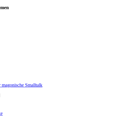
emen
agonische Smalltalk
]
ke