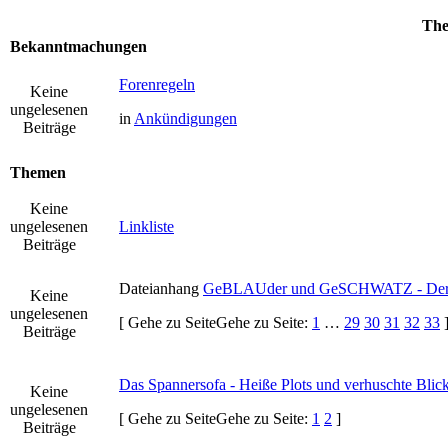
Th
Bekanntmachungen
Forenregeln
Keine
ungelesenen
in
Ankündigungen
Beiträge
Themen
Keine
ungelesenen
Linkliste
Beiträge
Dateianhang
GeBLAUder und GeSCHWATZ - Der m
Keine
ungelesenen
[
Gehe zu Seite
Gehe zu Seite:
1
…
29
30
31
32
33
Beiträge
Das Spannersofa - Heiße Plots und verhuschte Blic
Keine
ungelesenen
[
Gehe zu Seite
Gehe zu Seite:
1
2
]
Beiträge