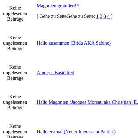
Magonien gratuliert!!!
Keine
ungelesenen
[
Gehe zu Seite
Gehe zu Seite:
1
2
3
4
]
Beiträge
Keine
ungelesenen
Hallo zusammen (Brida AKA Sabine)
Beiträge
Keine
ungelesenen
Amury's Bastelfred
Beiträge
Keine
ungelesenen
Hallo Magonien (Jacques Moreau aka Chris(tian) E.
Beiträge
Keine
ungelesenen
Hallo erstmal (Neuer Interessent Patrick)
Beiträge