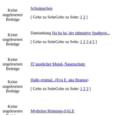
Schnäppchen
Keine
ungelesenen
[
Gehe zu Seite
Gehe zu Seite:
1
2
]
Beiträge
Dateianhang
Ha ha ha, der ultimative Spaßpost...
Keine
ungelesenen
[
Gehe zu Seite
Gehe zu Seite:
1
2
3
4
5
]
Beiträge
Keine
ungelesenen
IT tauglicher Mund- Nasenschutz
Beiträge
Hallo erstmal...(Eva E. aka Branna)
Keine
ungelesenen
[
Gehe zu Seite
Gehe zu Seite:
1
2
3
]
Beiträge
Keine
ungelesenen
Mytholon Rüstungs-SALE