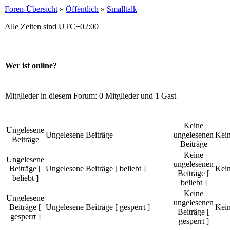
Foren-Übersicht
»
Öffentlich
»
Smalltalk
Alle Zeiten sind
UTC+02:00
Wer ist online?
Mitglieder in diesem Forum: 0 Mitglieder und 1 Gast
Keine
Ungelesene
Ungelesene Beiträge
ungelesenen
Kein
Beiträge
Beiträge
Keine
Ungelesene
ungelesenen
Beiträge [
Ungelesene Beiträge [ beliebt ]
Kein
Beiträge [
beliebt ]
beliebt ]
Keine
Ungelesene
ungelesenen
Beiträge [
Ungelesene Beiträge [ gesperrt ]
Kein
Beiträge [
gesperrt ]
gesperrt ]