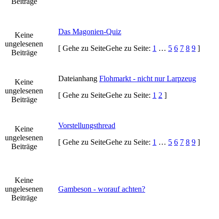
Beiträge
Das Magonien-Quiz
Keine
ungelesenen
[
Gehe zu Seite
Gehe zu Seite:
1
…
5
6
7
8
9
]
Beiträge
Dateianhang
Flohmarkt - nicht nur Larpzeug
Keine
ungelesenen
[
Gehe zu Seite
Gehe zu Seite:
1
2
]
Beiträge
Vorstellungsthread
Keine
ungelesenen
[
Gehe zu Seite
Gehe zu Seite:
1
…
5
6
7
8
9
]
Beiträge
Keine
ungelesenen
Gambeson - worauf achten?
Beiträge