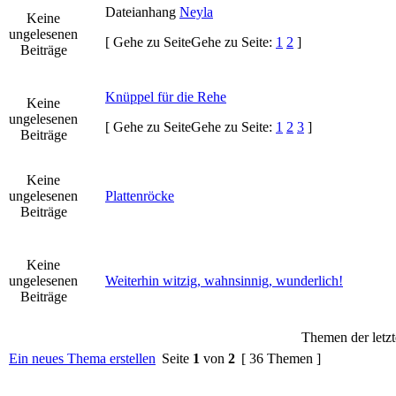
Dateianhang
Neyla
Keine
ungelesenen
[
Gehe zu Seite
Gehe zu Seite:
1
2
]
Beiträge
Knüppel für die Rehe
Keine
ungelesenen
[
Gehe zu Seite
Gehe zu Seite:
1
2
3
]
Beiträge
Keine
ungelesenen
Plattenröcke
Beiträge
Keine
ungelesenen
Weiterhin witzig, wahnsinnig, wunderlich!
Beiträge
Themen der letzt
Ein neues Thema erstellen
Seite
1
von
2
[ 36 Themen ]