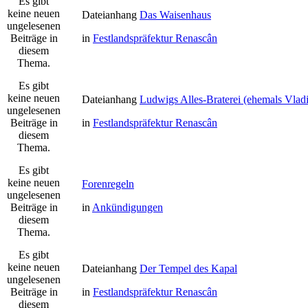
Es gibt
keine neuen
Dateianhang
Das Waisenhaus
ungelesenen
Beiträge in
in
Festlandspräfektur Renascân
diesem
Thema.
Es gibt
keine neuen
Dateianhang
Ludwigs Alles-Braterei (ehemals Vladi
ungelesenen
Beiträge in
in
Festlandspräfektur Renascân
diesem
Thema.
Es gibt
keine neuen
Forenregeln
ungelesenen
Beiträge in
in
Ankündigungen
diesem
Thema.
Es gibt
keine neuen
Dateianhang
Der Tempel des Kapal
ungelesenen
Beiträge in
in
Festlandspräfektur Renascân
diesem