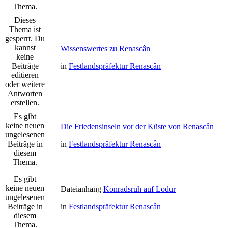
Thema.
Dieses
Thema ist
gesperrt. Du
kannst
Wissenswertes zu Renascân
keine
Beiträge
in
Festlandspräfektur Renascân
editieren
oder weitere
Antworten
erstellen.
Es gibt
keine neuen
Die Friedensinseln vor der Küste von Renascân
ungelesenen
Beiträge in
in
Festlandspräfektur Renascân
diesem
Thema.
Es gibt
keine neuen
Dateianhang
Konradsruh auf Lodur
ungelesenen
Beiträge in
in
Festlandspräfektur Renascân
diesem
Thema.