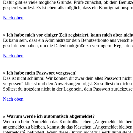
Dafür gibt es viele mögliche Gründe. Prüfe zunächst, ob dein Benutz
gesperrt wurdest. Es ist ebenfalls möglich, dass ein Konfigurationspr
Nach oben
» Ich habe mich vor einiger Zeit registriert, kann mich aber ni
Es kann sein, dass ein Administrator dein Benutzerkonto aus verschie
geschrieben haben, um die Datenbankgröße zu verringern. Registriere
Nach oben
» Ich habe mein Passwort vergessen!
Das ist nicht schlimm! Wir können dir zwar dein altes Passwort nich
vergessen“ klickst und den Anweisungen folgst. So solltest du dich 
Solltest du trotzdem nicht in der Lage sein, dein Passwort zurückzus
Nach oben
» Warum werde ich automatisch abgemeldet?
Wenn du beim Anmelden das Kontrollkästchen „Angemeldet bleiben“ n
angemeldet zu bleiben, kannst du das Kästchen „Angemeldet bleiben
Internetcafé, befindest. Wenn diese Option nicht zur Verfügung steht