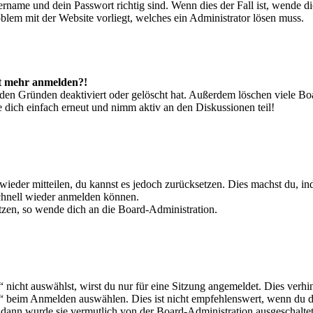
ername und dein Passwort richtig sind. Wenn dies der Fall ist, wende d
oblem mit der Website vorliegt, welches ein Administrator lösen muss.
cht mehr anmelden?!
den Gründen deaktiviert oder gelöscht hat. Außerdem löschen viele Boa
 dich einfach erneut und nimm aktiv an den Diskussionen teil!
t wieder mitteilen, du kannst es jedoch zurücksetzen. Dies machst du, 
schnell wieder anmelden können.
etzen, so wende dich an die Board-Administration.
icht auswählst, wirst du nur für eine Sitzung angemeldet. Dies verhi
“ beim Anmelden auswählen. Dies ist nicht empfehlenswert, wenn du d
, dann wurde sie vermutlich von der Board-Administration ausgeschaltet