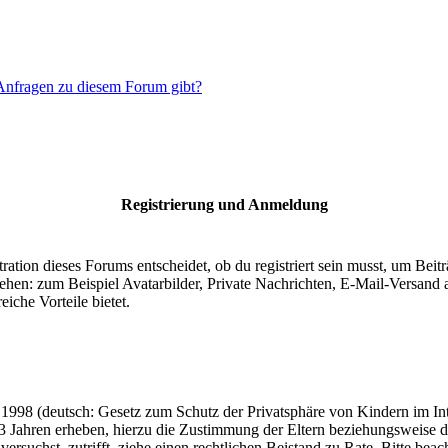
 Anfragen zu diesem Forum gibt?
Registrierung und Anmeldung
ion dieses Forums entscheidet, ob du registriert sein musst, um Beiträge
tehen: zum Beispiel Avatarbilder, Private Nachrichten, E-Mail-Versand a
eiche Vorteile bietet.
998 (deutsch: Gesetz zum Schutz der Privatsphäre von Kindern im Inte
3 Jahren erheben, hierzu die Zustimmung der Eltern beziehungsweise d
en versuchst, zutrifft, ziehe einen rechtlichen Beistand zu Rate. Bitte b