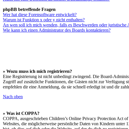
phpBB betreffende Fragen
Wer hat diese Forensoftware entwickelt?
Warum ist Funktion x oder y nicht enthalten?
An wen soll ich mich wenden, falls es Beschwerden oder juristische
Wie kann ich einen Administrator des Boards kontaktieren?
» Wozu muss ich mich registrieren?
Eine Registrierung ist nicht unbedingt zwingend. Die Board-Administrat
Zugriff auf zusätzliche Funktionen, die Gästen nicht zur Verfügung s
empfehlen dir eine Anmeldung, da sie schnell erledigt ist und dir zahlr
Nach oben
» Was ist COPPA?
COPPA, ausgeschrieben Children’s Online Privacy Protection Act of 1
Websites, die möglicherweise persönliche Daten von Kindern unter 1
bist, ob dies auf dich oder die Website, auf der du dich zu registrier